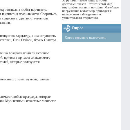
За рунами - всего лишь за тремя
десятками знаков - стоит целый мир -
мир мифов, магии и истории. Малейшее
подчиняться, а любят подчинять.
погружение в этот мир приводит к
я и критерия правильности. Спорить со
интересным наблюдениям и
удивительным открытиям.
 существует других ответов или
ганини.
Опрос
твует их характеру, а значит увидеть
Опрос временно недоступен.
етховен, Оззи Осборн, Франк Синатра.
именно Козероги приняли активное
вой, причем в прямом смысле этого
стилей, которые пользуются
 известных стилях музыки, причем
и сломают любые преграды, которые
ции. Музыканты и известные личности: