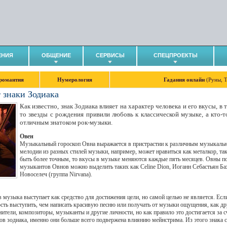
ЕНИЯ
ОБЩЕНИЕ
СЕРВИСЫ
СПЕЦПРОЕКТЫ
романтия
Нумерология
Гадания онлайн
(Руны, 
 знаки Зодиака
Как известно, знак Зодиака влияет на характер человека и его вкусы, в 
то звезды с рождения привили любовь к классической музыке, а кто-т
отличным знатоком рок-музыки.
Овен
Музыкальный гороскоп Овна выражается в пристрастии к различным музыкаль
мелодии из разных стилей музыки, например, может нравиться как металкор, так
быть более точным, то вкусы в музыке меняются каждые пять месяцев. Овны по
музыкантов Овнов можно выделить таких как Celine Dion, Иоганн Себастьян Ба
Новоселеч (группа Nirvana).
 музыка выступает как средство для достижения цели, но самой целью не является. Если
сть выступить, чем написать красивую песню или получать от музыки ощущения, как д
ители, композиторы, музыканты и другие личности, но как правило это достигается за 
аков зодиака, именно они больше всего подвержена влиянию мейнстрима. Из этого знака 