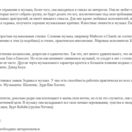
отражение в музыки, более того, она находиться в списке их интересов. Они не любят 
торые могут собрать группу, но будет делать это все, исключительно под свои требовани
ьных пристрастий, не имеет никакого смысла. Для них кроме любимых исполнителей, не
ка зодиака, получатся хорошие музыкальные критики. Известные личности в музыки: Па
простым музыкальным стилям. Сложная музыка, например Mathcore и Chaotic не соответс
менно в этих (и подобных) и стилях, практически невозможно. Мировые исполнители: Б
йственна меланхолия, депрессия и одиночество. Так что, нет ничего удивительного, что 
й как Emo и Emocore. Но если они начинают заниматься музыкой, то уходят в нее с голо
ьно не часто. Другая черта музыкального характера кроется в большом влиянии модных 
нты: Дэвид Боуи.
тивных знаков Зодиака в музыке. У них есть способность работать практически во всех
но. Музыканты: Шаляпин, Эдди Ван Халлен.
чтатели, довольно редко они воплощают в жизнь свои мечты, но если это случается, он
меченной цели. В музыку они вкладывают все свои личные переживания, чувства и эмо
ков, Курт Кобейн (группа Nirvana).
t
еобходимо авторизоваться.