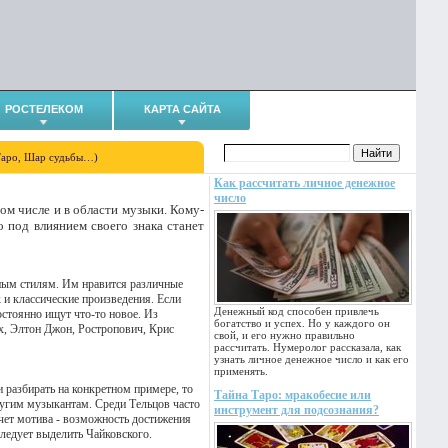
РОСТЕЛЕКОМ
КАРТА САЙТА
Таро, Шар судьбы…)
Как рассчитать личное денежное
число
том числе и в области музыки. Кому-
о под влиянием своего знака станет
ным стилям. Им нравится различные
 и классические произведения. Если
Денежный код способен привлечь
стоянно ищут что-то новое. Из
богатство и успех. Но у каждого он
х, Элтон Джон, Ростропович, Крис
свой, и его нужно правильно
рассчитать. Нумеролог рассказала, как
узнать личное денежное число и как его
применять.
 разбирать на конкретном примере, то
Тайна Таро: мракобесие или
ругим музыкантам. Среди Тельцов часто
инструмент для подсознания?
счет мотива - возможность достижения
следует выделить Чайковского.