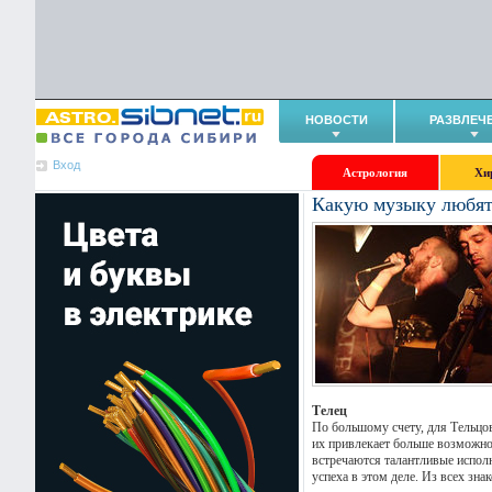
НОВОСТИ
РАЗВЛЕЧ
Вход
Астрология
Хи
Какую музыку любят
Телец
По большому счету, для Тельцов
их привлекает больше возможно
встречаются талантливые исполн
успеха в этом деле. Из всех зн