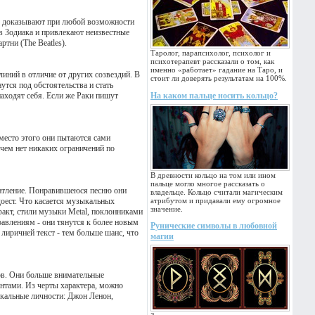
но доказывают при любой возможности
в Зодиака и привлекают неизвестные
тни (The Beatles).
Таролог, парапсихолог, психолог и
психотерапевт рассказали о том, как
именно «работает» гадание на Таро, и
иний в отличие от других созвездий. В
стоит ли доверять результатам на 100%.
утся под обстоятельства и стать
аходят себя. Если же Раки пишут
На каком пальце носить кольцо?
место этого они пытаются сами
чем нет никаких ограничений по
В древности кольцо на том или ином
пальце могло многое рассказать о
чатление. Понравившеюся песню они
владельце. Кольцо считали магическим
адоест. Что касается музыкальных
атрибутом и придавали ему огромное
значение.
 факт, стили музыки Metal, поклонниками
равлениям - они тянутся к более новым
Рунические символы в любовной
 лиричней текст - тем больше шанс, что
магии
сов. Они больше внимательные
нтами. Из черты характера, можно
ыкальные личности: Джон Ленон,