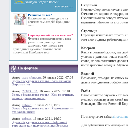
Тесты:
каждую неделю новый!
Скорпион
все тесты →
Именно Скорпионы находят свое 
Отчасти это хорошие лидеры, ко
Ревнивы ли вы?
Скорпионами по поводу музыкал
Насколько вы претендуете на
близких вам людей? Пройдите
вариантов. Именно из этого зна
тест.
Стрельцы
Стрельцы испытывает страсть к 
Справедливый ли вы человек?
Чувство справедливости у всех
этот знак зодиака работающим и
развито по разному. Вы
замечали, что иногда вам
Козероги
приходится думать о мотиве своих
Как и в реальной жизни, им сво
поступков? Пройдите тест!
участие в развитии таких стиле
слова, но это становится довол
популярностью сегодня. Музыка
На форуме
Водолей
Автор:
astro.sibnet.ru
, 30 января 2022, 07:04
Возможно, это один из самых ак
Здесь обсуждается статья: Возможности
делать это одинаково эффектив
Хиромантии
Рыбы
Автор:
271033511
, 16 января 2022, 12:18
Здесь обсуждается статья: Как рассчитать
В большинстве случаев - это ме
личное денежное число
мешают достигнуть им своей на
Вивальди, Шопен, Римский-Корса
Автор:
zabzab
, 13 июля 2021, 16:30
Здесь обсуждается статья: Хиромантия —
это карта жизни
По материалам сайта
alt-sector.ne
Автор:
zabzab
, 13 июля 2021, 16:30
Здесь обсуждается статья: Любовный
Для добавления комментариев н
гороскоп: как целуются знаки Зодиака