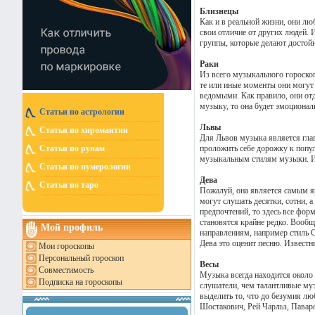
Близнецы
Как и в реальной жизни, они л
свои отличие от других людей.
группы, которые делают достойн
Раки
Из всего музыкального гороскоп
те или иные моменты они могут п
ведомыми. Как правило, они отд
музыку, то она будет эмоционал
Статьи по астрологии
Львы
Статьи по хиромантии
Для Львов музыка является глав
проложить себе дорожку к попу
Статьи по рунам
музыкальным стилям музыки. Из
Статьи по нумерологии
Дева
Статьи по таро
Пожалуй, она является самым я
могут слушать десятки, сотни, а
предпочтений, то здесь все фор
становятся крайне редко. Вообщ
Мой профиль
направлениям, например стиль Cr
Дева это оценит песню. Извест
Мои гороскопы
Персональный гороскоп
Весы
Совместимость
Музыка всегда находится около
Подписка на гороскопы
слушатели, чем талантливые му
выделить то, что до безумия лю
Шостакович, Рей Чарльз, Павар