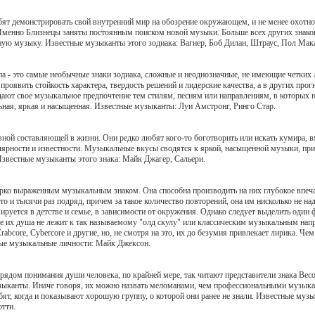
юбят демонстрировать свой внутренний мир на обозрение окружающем, и не менее охот
 Именно Близнецы заняты постоянным поиском новой музыки. Больше всех других знако
ую музыку. Известные музыканты этого зодиака: Вагнер, Боб Дилан, Штраус, Пол Макар
а - это самые необычные знаки зодиака, сложные и неоднозначные, не имеющие четких л
роявить стойкость характера, твердость решений и лидерские качества, а в других прогн
ают свое музыкальное предпочтение тем стилям, песням или направлениям, в которых н
ьная, яркая и насыщенная. Известные музыканты: Луи Амстронг, Ринго Стар.
ной составляющей в жизни. Они редко любят кого-то боготворить или искать кумира, в
лярности и известности. Музыкальные вкусы сводятся к яркой, насыщенной музыки, при
вестные музыканты этого знака: Майк Джагер, Сальери.
рко выраженным музыкальным знаком. Она способна производить на них глубокое впе
 то и тысячи раз подряд, причем за такое количество повторений, она им нисколько не н
мируется в детстве и семье, в зависимости от окружения. Однако следует выделить один
е их душа не лежит к так называемому "олд скулу" или классическим музыкальным нап
abcore, Cybercore и другие, но, не смотря на это, их до безумия привлекает лирика. Чем
ные музыкальные личности: Майк Джексон.
 рядом понимания души человека, по крайней мере, так читают представители знака Ве
зыканты. Иначе говоря, их можно назвать меломанами, чем профессиональными музыка
бят, когда и показывают хорошую группу, о которой они ранее не знали. Известные муз
отти.